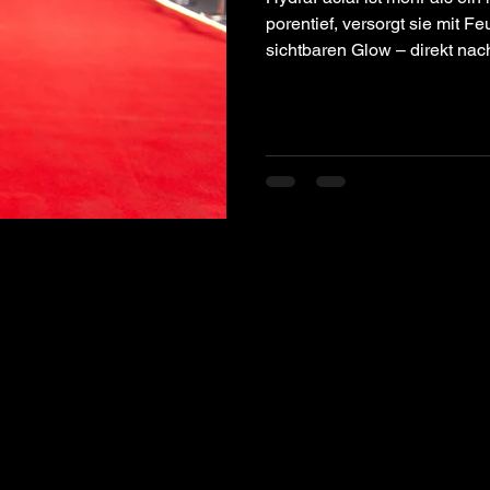
porentief, versorgt sie mit Fe
sichtbaren Glow – direkt nac
Unreinheiten, fahlem Teint o
geeignet und ganz ohne Ausfa