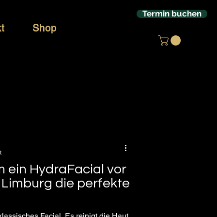
Termin buchen
t
Shop
t
 ein HydraFacial vor
 Limburg die perfekte
klassisches Facial. Es reinigt die Haut