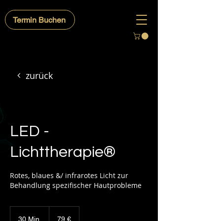
Termin Buchen
zurück
LED -
Lichttherapie®
Rotes, blaues &/ infrarotes Licht zur
Behandlung spezifischer Hautprobleme
79
Euro
30 Min.
3
79 €