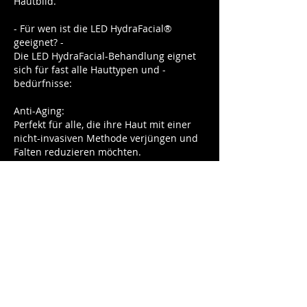
Hautbild.
- Für wen ist die LED HydraFacial®
geeignet? -
Die LED HydraFacial-Behandlung eignet
sich für fast alle Hauttypen und -
bedürfnisse:
Anti-Aging:
Perfekt für alle, die ihre Haut mit einer
nicht-invasiven Methode verjüngen und
Falten reduzieren möchten.
Aknehaut:
Besonders wirksam bei der Behandlung
von Akne und Unreinheiten durch die
antibakterielle Wirkung des blauen
Lichts.
Empfindliche Haut:
Durch die beruhigende Wirkung des
roten Lichts eignet sich die Behandlung
auch für empfindliche Hauttypen und bei